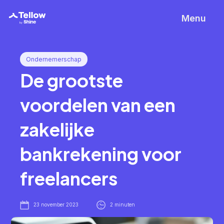
Menu
Ondernemerschap
De
grootste
voordelen
van
een
zakelijke
bankrekening
voor
freelancers
23 november 2023
2 minuten